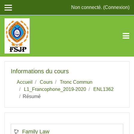
Passer au contenu principal
Non connecté. (
Connexion
)
Informations du cours
Accueil
Cours
Tronc Commun
L1_Francophone_2019-2020
ENL1362
Résumé
Family Law