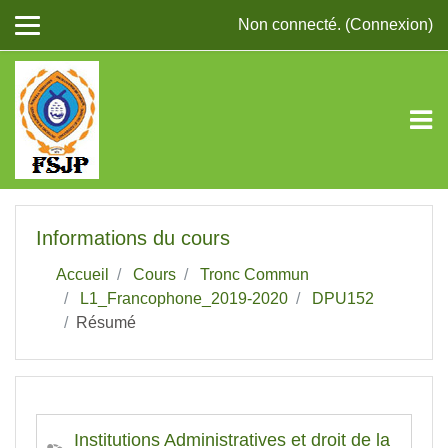
Passer au contenu principal
Non connecté. (
Connexion
)
Informations du cours
Accueil
Cours
Tronc Commun
L1_Francophone_2019-2020
DPU152
Résumé
Institutions Administratives et droit de la