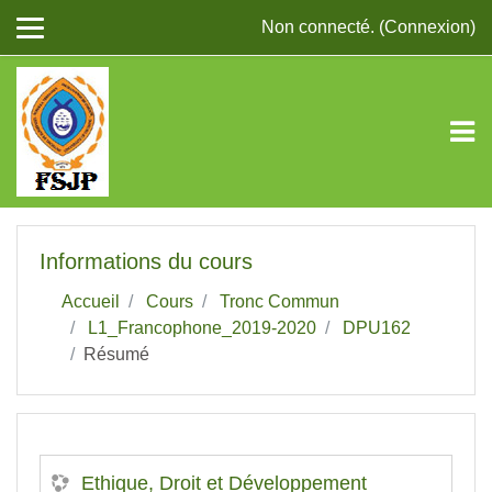
Passer au contenu principal
Non connecté. (
Connexion
)
Informations du cours
Accueil
Cours
Tronc Commun
L1_Francophone_2019-2020
DPU162
Résumé
Ethique, Droit et Développement