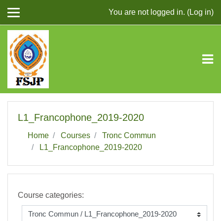
Skip to main content
You are not logged in. (
Log in
)
L1_Francophone_2019-2020
Home
Courses
Tronc Commun
L1_Francophone_2019-2020
Course categories: